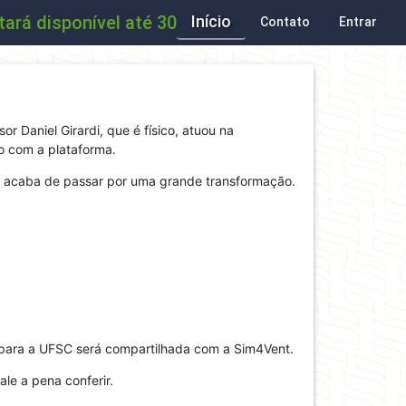
á disponível até 30 de julho para a conclusão 
Início
Contato
Entrar
r Daniel Girardi, que é físico, atuou na
o com a plataforma.
VM acaba de passar por uma grande transformação.
ara a UFSC será compartilhada com a Sim4Vent.
le a pena conferir.