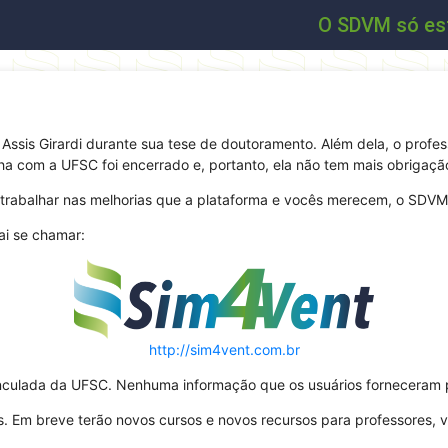
O SDVM só estar
Assis Girardi durante sua tese de doutoramento. Além dela, o professo
ha com a UFSC foi encerrado e, portanto, ela não tem mais obrigaçã
 a trabalhar nas melhorias que a plataforma e vocês merecem, o SD
ai se chamar:
http://sim4vent.com.br
culada da UFSC. Nenhuma informação que os usuários forneceram p
s. Em breve terão novos cursos e novos recursos para professores, va